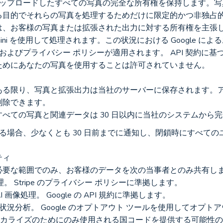
vel にアップロードしたすべての写真の完全な所有権を保持します
る目的でそれらの写真を処理するためだけに限定的かつ非独占
は、お客様の写真または拡張された出力に対する所有権を主張
Gemini を使用して処理されます。この状況における Google 
用規約およびプライバシー ポリシーが適用されます。 API 契約に基づき、
ためにあなたの写真を使用することは許可されていません。
ある限り、写真と拡張出力は当社のサーバーに保存されます。
削除できます。
べての写真と関連データは 30 日以内に当社のシステムから
営を停止する場合、少なくとも 30 日前までに通知し、閉鎖時にすべ
ティ
必要な範囲でのみ、お客様のデータを次の当事者とのみ共有し
処理。 Stripe のプライバシー ポリシーに準拠します。
API): AI 画像処理。 Google の API 規約に準拠します。
ytics: 使用状況分析。 Google のオプトアウト ツールを使用してオ
e: 通貨のローカライズのためにのみ使用される国コードを提供する可