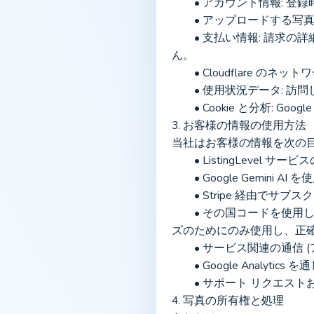
	• アカウント情報: 
	• アップロードする写
	• 支払い情報: 請求の詳細は Stripe によって安全に処理されます。当社はお客様の完全なカード番号を保管しませ
ん。
	• Cloudflar
	• 使用状況データ:
	• Cookie と分析: G
3. お客様の情報の使用方法
当社はお客様の情報を次の
	• ListingLevel
	• Google Gem
	• Stripe 経由
	• その国コードを使用して表示される請求通貨をローカライズすること。当社はこの国コードを通貨のローカライ
ズのためにのみ使用し、正
	• サービス関連の通信
	• Google Ana
	• サポート リクエ
4. 写真の所有権と処理