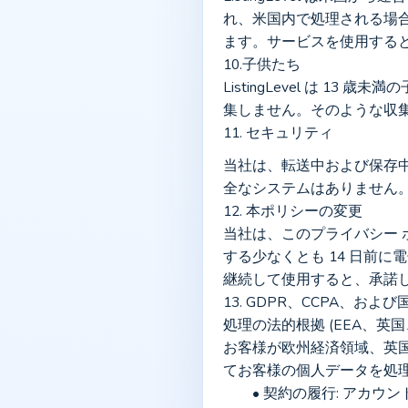
れ、米国内で処理される場
ます。サービスを使用する
10.子供たち
ListingLevel は 
集しません。そのような収
11. セキュリティ
当社は、転送中および保存中
全なシステムはありません
12. 本ポリシーの変更
当社は、このプライバシー
する少なくとも 14 日前
継続して使用すると、承諾
13. GDPR、CCPA、お
処理の法的根拠 (EEA、英国
お客様が欧州経済領域、英国
てお客様の個人データを処
	• 契約の履行: ア