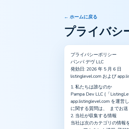
← ホームに戻る
プライバシ
プライバシーポリシー
パンパ デヴ LLC
発効日: 2026 年 5 月 6 日
listinglevel.com および ap
1. 私たちは誰なのか
Pampa Dev LLC (「List
app.listinglevel
に関する質問は、  までお
2. 当社が収集する情報
当社は次のカテゴリの情報