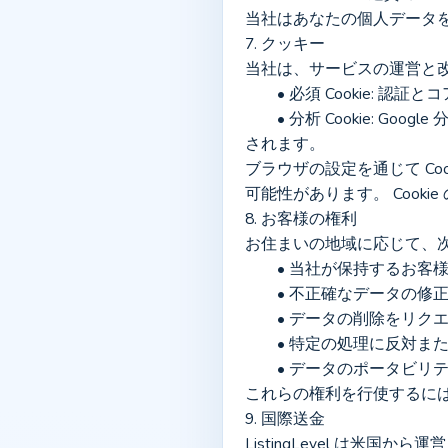
当社はあなたの個人データ
7. クッキー
当社は、サービスの運営と改善
	• 必須 Cookie: 
	• 分析 Cookie: Google 分析は Cookie を使用して、集計された使用状況データを収集します。 IP アドレスは匿名化
されます。
ブラウザの設定を通じて Co
可能性があります。 Cooki
8. お客様の権利
お住まいの地域に応じて、
	• 当社が保持するお
	• 不正確なデータの修
	• データの削除をリク
	• 特定の処理に反対ま
	• データのポータビリ
これらの権利を行使するには
9. 国際送金
ListingLevel は