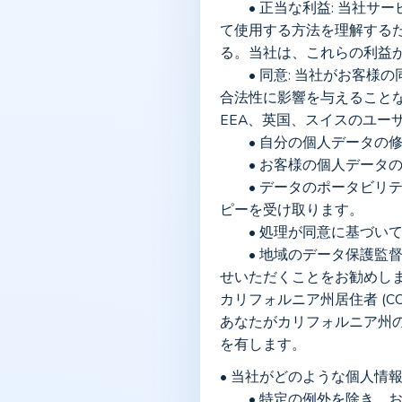
	• 正当な利益: 当社サービスのセキュリティと信頼性を向上させ、悪用を防止し、ユーザーが ListingLevel を見つけ
て使用する方法を理解するため
る。当社は、これらの利益
	• 同意: 当社がお客様の同意を求める場合 (たとえば、必須ではない分析 Cookie の場合)、お客様は、以前の処理の
合法性に影響を与えること
EEA、英国、スイスのユー
	• 自分の個人データ
	• お客様の個人デー
	• データのポータビリティの権利: 同意または契約に基づいて処理される、構造化された機械可読形式でデータのコ
ピーを受け取ります。
	• 処理が同意に基づ
	• 地域のデータ保護監督当局に苦情を申し立てる権利。お客様のご懸念に直接対応できるよう、まずはお問い合わ
せいただくことをお勧めし
カリフォルニア州居住者 (CC
あなたがカリフォルニア州
を有します。
• 当社がどのような個人情
	• 特定の例外を除き