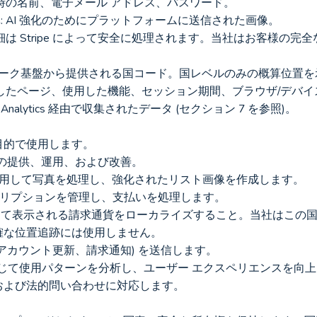
登録時の名前、電子メール アドレス、パスワード。
真: AI 強化のためにプラットフォームに送信された画像。
e のネットワーク基盤から提供される国コード。国レベルのみの概算位
 訪問したページ、使用した機能、セッション期間、ブラウザ/デバ
oogle Analytics 経由で収集されたデータ (セクション 7 を参照)。
目的で使用します。
 サービスの提供、運用、および改善。
ini AI を使用して写真を処理し、強化されたリスト画像を作成します。
でサブスクリプションを管理し、支払いを処理します。
確な位置追跡には使用しません。
 (アカウント更新、請求通知) を送信します。
lytics を通じて使用パターンを分析し、ユーザー エクスペリエンスを
ストおよび法的問い合わせに対応します。